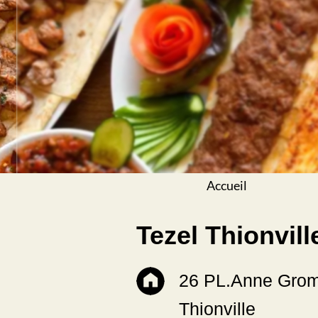
Accueil
Tezel Thionvill
26 PL.Anne Gro
Thionville